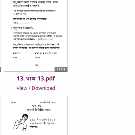
74 KB
13. पाथ 13.pdf
View
/
Download