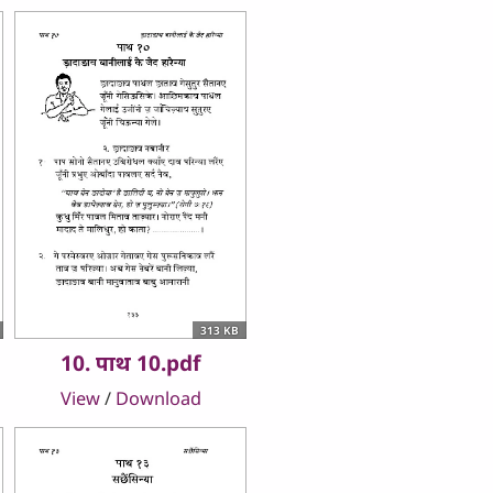
313 KB
10. पाथ 10.pdf
View
/
Download