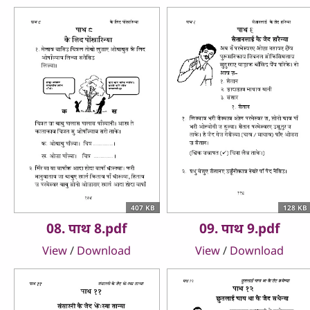
407 KB
128 KB
08. पाथ 8.pdf
09. पाथ 9.pdf
View
/
Download
View
/
Download