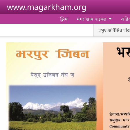
Skip to main content
www.magarkham.org
झ़िम
मगर खाम बाइबल
अडि
प्रभुए ओपैसिउ पोंखा