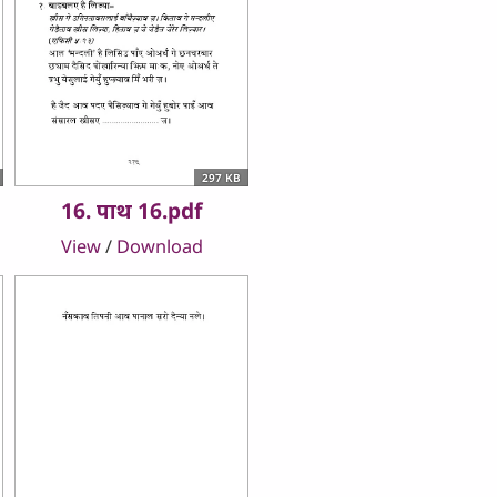
297 KB
16. पाथ 16.pdf
View
/
Download