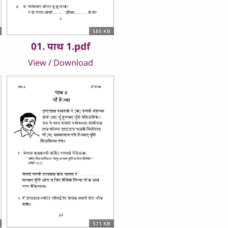
585 KB
01. पाथ 1.pdf
View
/
Download
571 KB