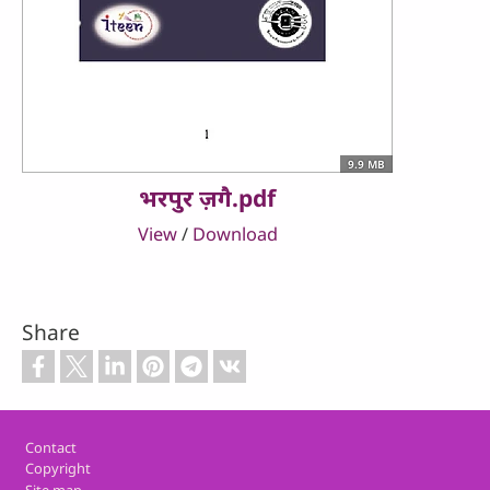
9.9 MB
भरपुर ज़गै.pdf
View
/
Download
Share
Footer
Contact
Copyright
Site map