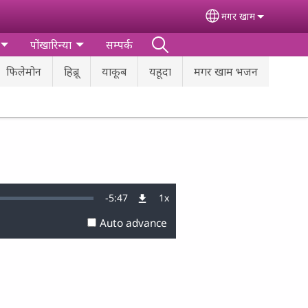
मगर खाम
Select your lang
पोंखारिन्‍या
सम्पर्क
फिलेमोन
हिब्रू
याकूब
यहूदा
मगर खाम भजन
Remaining
-
5:47
1x
Playback
Rate
Auto advance
Time