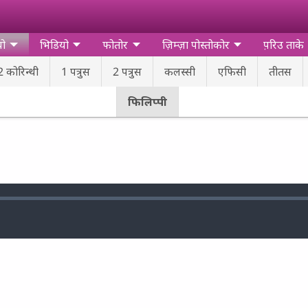
यो
भिडियो
फोतोर
ज़िम्‍ज़ा पोस्‍तोकोर
प़रिउ ताके
2 कोरिन्‍थी
1 पत्रुस
2 पत्रुस
कलस्‍सी
एफिसी
तीतस
फिलिप्‍पी